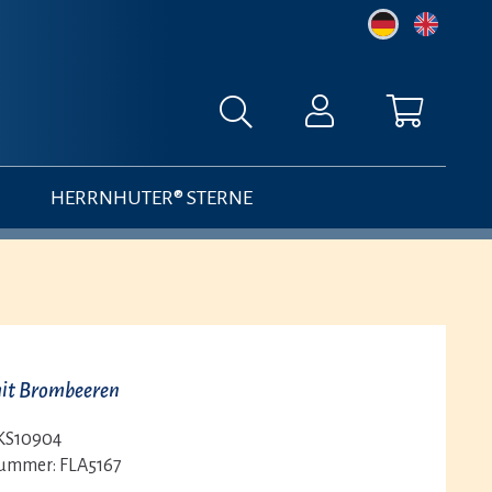
HERRNHUTER® STERNE
it Brombeeren
KS10904
nummer:
FLA5167