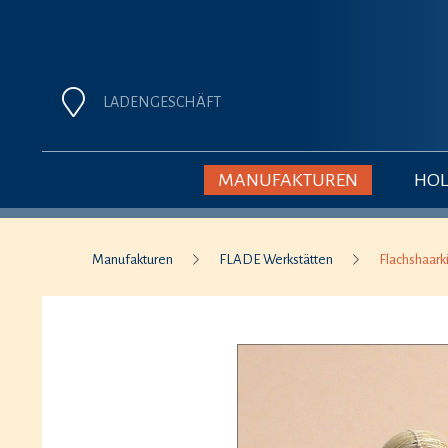
LADENGESCHÄFT
MANUFAKTUREN
HOL
Manufakturen
FLADE Werkstätten
Flachshaark