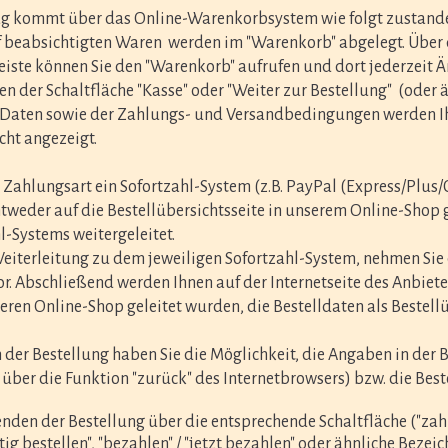
ag kommt über das Online-Warenkorbsystem wie folgt zustand
 beabsichtigten Waren werden im "Warenkorb" abgelegt. Über d
eiste können Sie den "Warenkorb" aufrufen und dort jederzeit
n der Schaltfläche "Kasse" oder "Weiter zur Bestellung"
(oder 
 Daten sowie der Zahlungs- und Versandbedingungen werden Ih
cht angezeigt.
s Zahlungsart ein Sofortzahl-System (z.B. PayPal (Express/Plus
tweder auf die Bestellübersichtsseite in unserem Online-Shop g
l-Systems weitergeleitet.
Weiterleitung zu dem jeweiligen Sofortzahl-System, nehmen Si
or. Abschließend werden Ihnen auf der Internetseite des Anbiet
eren Online-Shop geleitet wurden, die Bestelldaten als Bestellü
der Bestellung haben Sie die Möglichkeit, die Angaben in der 
über die Funktion "zurück" des Internetbrowsers) bzw. die Bes
den der Bestellung über die entsprechende Schaltfläche ("zahlun
tig bestellen", "bezahlen" / "jetzt bezahlen" oder ähnliche Bezei