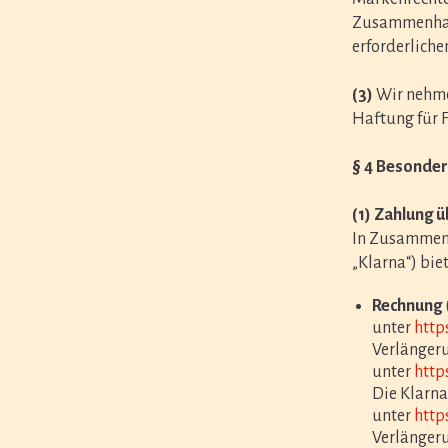
Zusammenhang
erforderliche
(3)
Wir nehmen
Haftung für F
§ 4 Besonde
(1) Zahlung 
In Zusammena
„Klarna“) bie
Rechnung
unter
http
Verlängeru
unter
http
Die Klarna
unter
http
Verlängeru