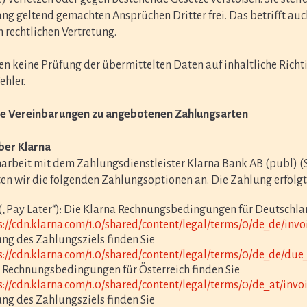
 geltend gemachten Ansprüchen Dritter frei. Das betrifft au
n rechtlichen Vertretung.
 keine Prüfung der übermittelten Daten auf inhaltliche Richt
ehler.
re Vereinbarungen zu angebotenen Zahlungsarten
über Klarna
rbeit mit dem Zahlungsdienstleister Klarna Bank AB (publ) (S
ten wir die folgenden Zahlungsoptionen an. Die Zahlung erfolgt 
(„Pay Later“): Die Klarna Rechnungsbedingungen für Deutschla
s://cdn.klarna.com/1.0/shared/content/legal/terms/0/de_de/invo
ng des Zahlungsziels finden Sie
s://cdn.klarna.com/1.0/shared/content/legal/terms/0/de_de/due
 Rechnungsbedingungen für Österreich finden Sie
s://cdn.klarna.com/1.0/shared/content/legal/terms/0/de_at/invo
ng des Zahlungsziels finden Sie