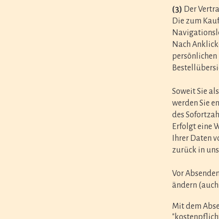
(3)
Der Vertr
Die zum Kauf
Navigationsl
Nach Anklicke
persönlichen
Bestellübersi
Soweit Sie al
werden Sie en
des Sofortzah
Erfolgt eine 
Ihrer Daten v
zurück in uns
Vor Absenden 
ändern (auch 
Mit dem Absen
"kostenpflich