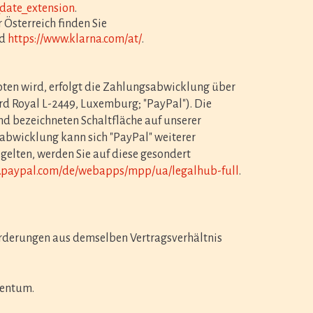
_date_extension
.
Österreich finden Sie
d
https://www.klarna.com/at/
.
oten wird, erfolgt die Zahlungsabwicklung über
vard Royal L-2449, Luxemburg; "PayPal"). Die
nd bezeichneten Schaltfläche auf unserer
sabwicklung kann sich "PayPal" weiterer
elten, werden Sie auf diese gesondert
w.paypal.com/de/webapps/mpp/ua/legalhub-full
.
orderungen aus demselben Vertragsverhältnis
gentum.