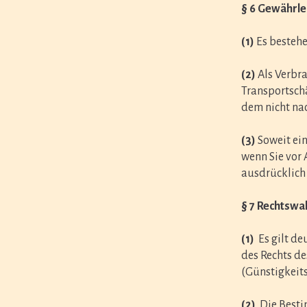
§ 6 Gewährle
(1)
Es bestehe
(2)
Als Verbra
Transportsch
dem nicht nac
(3)
Soweit ei
wenn Sie vor
ausdrücklich
§ 7 Rechtswa
(1)
Es gilt de
des Rechts de
(Günstigkeits
(2)
Die Besti