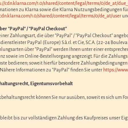
s://cdn.klarna.com/1.0/shared/content/legal/terms/0/de_at/due
mationen zu Klarna sowie die Klarna Nutzungsbedingungen für 
/cdn.klarna.com/1.0/shared/content/legal/terms/0/de_at/user
un
ber "PayPal" / "PayPal Checkout"
iner Zahlungsart, die über "PayPal" / "PayPal Checkout" angeb
ienstleister PayPal (Europe) S.à.r.l. et Cie, S.C.A. (22-24 Boule
lungsarten über "PayPal" werden Ihnen unter einer entspreche
nz sowie im Online-Bestellvorgang angezeigt. Für die Zahlung
ste bedienen; soweit hierfür besondere Zahlungsbedingungen g
Nähere Informationen zu "PayPal" finden Sie unter
https://ww
haltungsrecht
, Eigentumsvorbehalt
behaltungsrecht können Sie nur ausüben, soweit es sich um F
leibt bis zur vollständigen Zahlung des Kaufpreises unser Ei