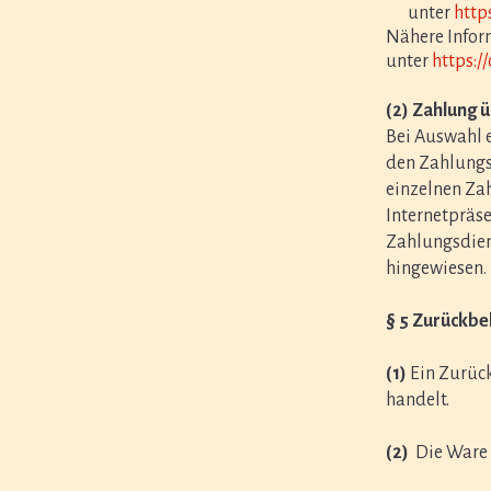
unter
http
Nähere Infor
unter
https:/
(2)
Zahlung ü
Bei Auswahl e
den Zahlungsd
einzelnen Zah
Internetpräse
Zahlungsdien
hingewiesen. 
§ 5 Zurückbe
(1)
Ein Zurück
handelt.
(2)
Die Ware b