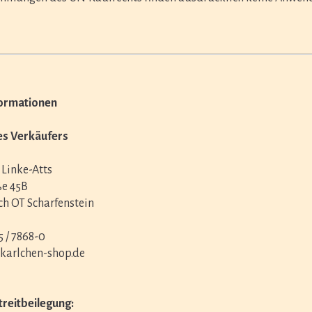
formationen
des Verkäufers
 Linke-Atts
e 45B
h OT Scharfenstein
5 / 7868-0
@karlchen-shop.de
treitbeilegung: