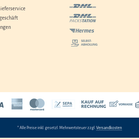
ieferservice
geschäft
ungen
* Alle Preise inkl. gesetzl. Mehrwertsteuer zzgl.
Versandkosten