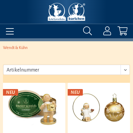
Wendt & Kühn
NEU
NEU