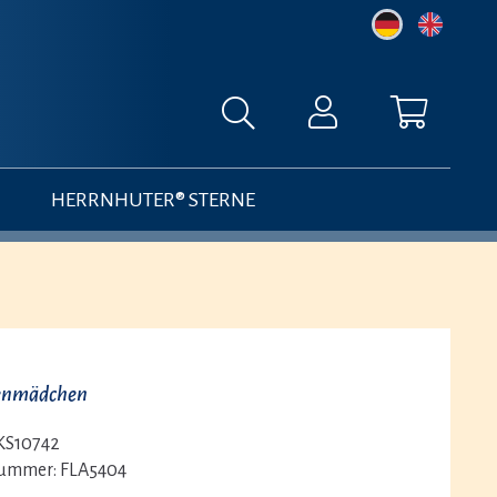
HERRNHUTER® STERNE
enmädchen
KS10742
nummer:
FLA5404