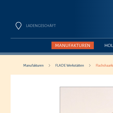
LADENGESCHÄFT
MANUFAKTUREN
HOL
Manufakturen
FLADE Werkstätten
Flachshaark