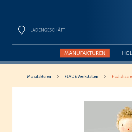
LADENGESCHÄFT
MANUFAKTUREN
HOL
Manufakturen
FLADE Werkstätten
Flachshaar