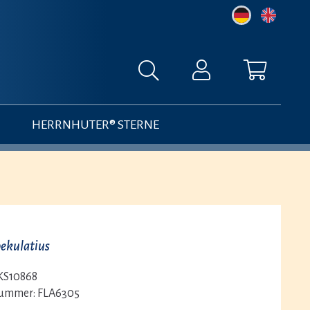
HERRNHUTER® STERNE
pekulatius
KS10868
nummer:
FLA6305