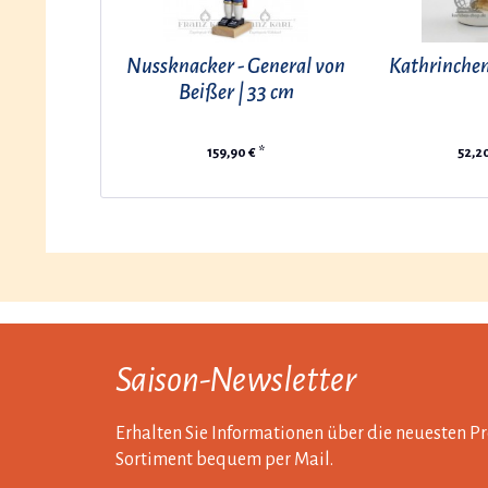
Nussknacker - General von
Kathrinche
Beißer | 33 cm
159,90 € *
52,20
Saison-Newsletter
Erhalten Sie Informationen über die neuesten 
Sortiment bequem per Mail.