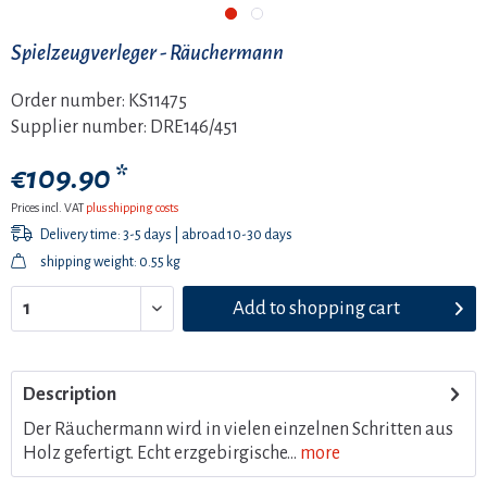
Spielzeugverleger - Räuchermann
Order number:
KS11475
Supplier number:
DRE146/451
€109.90 *
Prices incl. VAT
plus shipping costs
Delivery time: 3-5 days | abroad 10-30 days
shipping weight: 0.55 kg
Add to
shopping cart
Description
Der Räuchermann wird in vielen einzelnen Schritten aus
Holz gefertigt. Echt erzgebirgische...
more