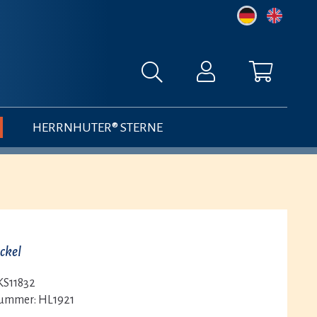
HERRNHUTER® STERNE
ckel
KS11832
nummer:
HL1921