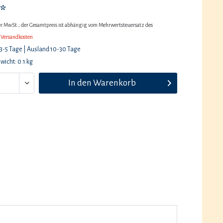
*
her MwSt.; der Gesamtpreis ist abhängig vom Mehrwertsteuersatz des
 Versandkosten
 3-5 Tage | Ausland 10-30 Tage
icht: 0.1 kg
In den
Warenkorb