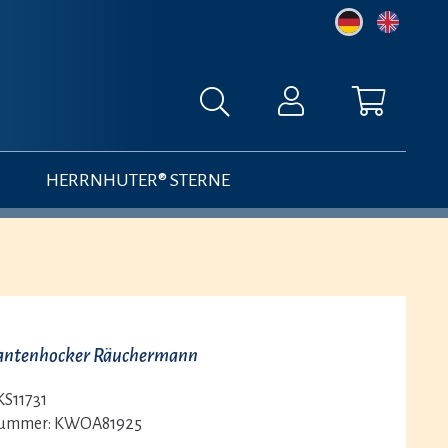
HERRNHUTER® STERNE
Kantenhocker Räuchermann
KS11731
nummer:
KWOA81925