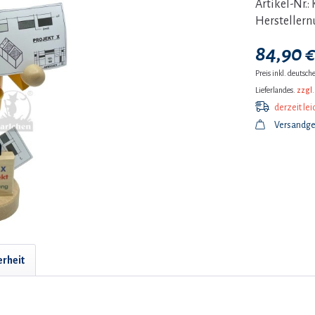
Artikel-Nr.:
Hersteller
84,90 €
Preis inkl. deutsc
Lieferlandes.
zzgl.
derzeit lei
Versandgew
erheit