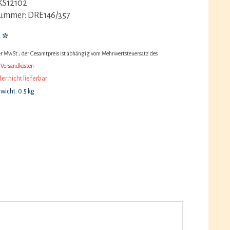
KS12102
nummer:
DRE146/357
 *
her MwSt.; der Gesamtpreis ist abhängig vom Mehrwertsteuersatz des
 Versandkosten
der nicht lieferbar
icht: 0.5 kg