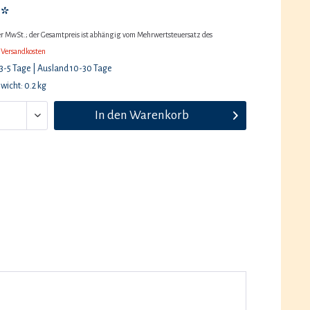
 *
her MwSt.; der Gesamtpreis ist abhängig vom Mehrwertsteuersatz des
 Versandkosten
 3-5 Tage | Ausland 10-30 Tage
icht: 0.2 kg
In den
Warenkorb