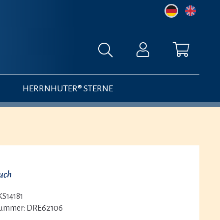
HERRNHUTER® STERNE
Buch
KS14181
nummer:
DRE62106