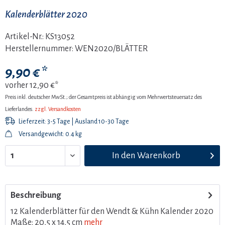
Kalenderblätter 2020
Artikel-Nr.:
KS13052
Herstellernummer:
WEN2020/BLÄTTER
9,90 € *
vorher
12,90 €*
Preis inkl. deutscher MwSt.; der Gesamtpreis ist abhängig vom Mehrwertsteuersatz des
Lieferlandes.
zzgl. Versandkosten
Lieferzeit: 3-5 Tage | Ausland 10-30 Tage
Versandgewicht: 0.4 kg
In den
Warenkorb
Beschreibung
12 Kalenderblätter für den Wendt & Kühn Kalender 2020
Maße: 20,5 x 14,5 cm
mehr