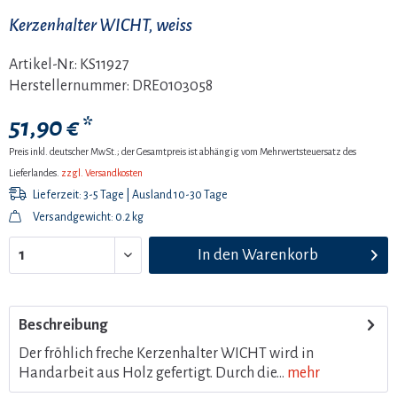
Kerzenhalter WICHT, weiss
Artikel-Nr.:
KS11927
Herstellernummer:
DRE0103058
51,90 € *
Preis inkl. deutscher MwSt.; der Gesamtpreis ist abhängig vom Mehrwertsteuersatz des
Lieferlandes.
zzgl. Versandkosten
Lieferzeit: 3-5 Tage | Ausland 10-30 Tage
Versandgewicht: 0.2 kg
In den
Warenkorb
Beschreibung
Der fröhlich freche Kerzenhalter WICHT wird in
Handarbeit aus Holz gefertigt. Durch die...
mehr