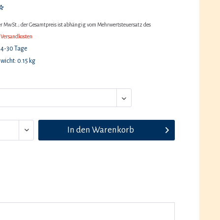
*
her MwSt.; der Gesamtpreis ist abhängig vom Mehrwertsteuersatz des
 Versandkosten
 14-30 Tage
icht: 0.15 kg
In den
Warenkorb