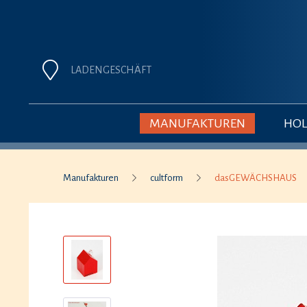
LADENGESCHÄFT
MANUFAKTUREN
HOL
Manufakturen
cultform
dasGEWÄCHSHAUS