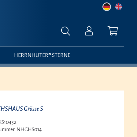
HERRNHUTER® STERNE
HSHAUS Grösse S
KS10452
nummer:
NHGHS014