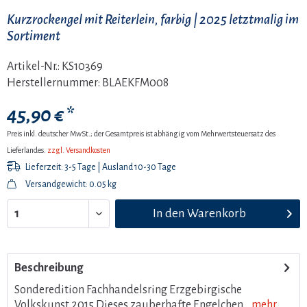
Kurzrockengel mit Reiterlein, farbig | 2025 letztmalig im
Sortiment
Artikel-Nr.:
KS10369
Herstellernummer:
BLAEKFM008
45,90 € *
Preis inkl. deutscher MwSt.; der Gesamtpreis ist abhängig vom Mehrwertsteuersatz des
Lieferlandes.
zzgl. Versandkosten
Lieferzeit: 3-5 Tage | Ausland 10-30 Tage
Versandgewicht: 0.05 kg
In den
Warenkorb
Beschreibung
Sonderedition Fachhandelsring Erzgebirgische
Volkskunst 2015 Dieses zauberhafte Engelchen...
mehr