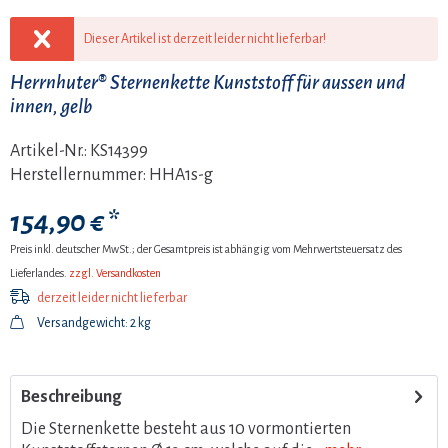
Dieser Artikel ist derzeit leider nicht lieferbar!
Herrnhuter® Sternenkette Kunststoff für aussen und
innen, gelb
Artikel-Nr.:
KS14399
Herstellernummer:
HHA1s-g
154,90 € *
Preis inkl. deutscher MwSt.; der Gesamtpreis ist abhängig vom Mehrwertsteuersatz des
Lieferlandes.
zzgl. Versandkosten
derzeit leider nicht lieferbar
Versandgewicht: 2 kg
Beschreibung
Die Sternenkette besteht aus 10 vormontierten