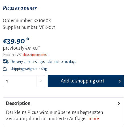
Picus as a miner
Order number:
KS10608
Supplier number:
VEK-071
€39.90 *
previously
€51.50*
Prices incl. VAT
plus shipping costs
Delivery time: 3-5 days | abroad 10-30 days
shipping weight: 0.16 kg
Add to
shopping cart
Description
Der kleine Picus wird nur über einen begrenzten
Zeitraum jährlich in limitierter Auflage...
more