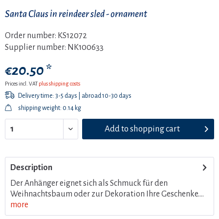
Santa Claus in reindeer sled - ornament
Order number:
KS12072
Supplier number:
NK100633
€20.50 *
Prices incl. VAT
plus shipping costs
Delivery time: 3-5 days | abroad 10-30 days
shipping weight: 0.14 kg
Add to
shopping cart
Description
Der Anhänger eignet sich als Schmuck für den
Weihnachtsbaum oder zur Dekoration Ihre Geschenke....
more