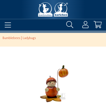
Bumblebees | Ladybugs