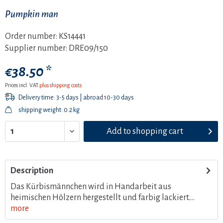
Pumpkin man
Order number:
KS14441
Supplier number:
DRE09/150
€38.50 *
Prices incl. VAT
plus shipping costs
Delivery time: 3-5 days | abroad 10-30 days
shipping weight: 0.2 kg
Add to
shopping cart
Description
Das Kürbismännchen wird in Handarbeit aus
heimischen Hölzern hergestellt und farbig lackiert....
more