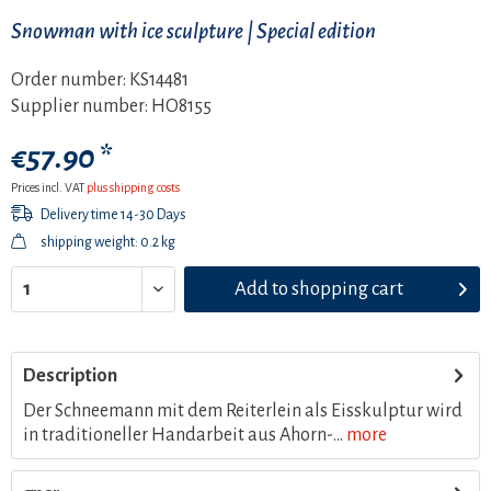
Snowman with ice sculpture | Special edition
Order number:
KS14481
Supplier number:
HO8155
€57.90 *
Prices incl. VAT
plus shipping costs
Delivery time 14-30 Days
shipping weight: 0.2 kg
Add to
shopping cart
Description
Der Schneemann mit dem Reiterlein als Eisskulptur wird
in traditioneller Handarbeit aus Ahorn-...
more