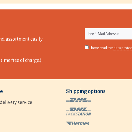
nd assortment easily
I have read the
data protec
time free of charge.)
ce
Shipping options
delivery service