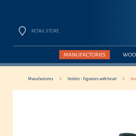
RETAIL STORE
MANUFACTORIES
WOOD
Manufactories
Hobler - Figurines with heart
Sn