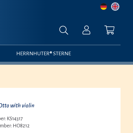
HERRNHUTER® STERNE
to with violin
er:
KS14317
umber:
HO8212