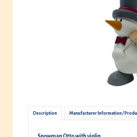
Description
Manufacturer Information / Produ
Snowman Otto with violin