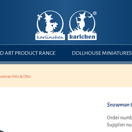
 ART PRODUCT RANGE
DOLLHOUSE MINIATURES
owman Fritz & Otto
Snowman Ot
Order numb
Supplier n