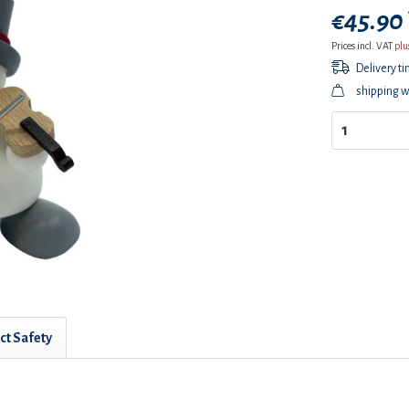
€45.90 
Prices incl. VAT
plu
Delivery t
shipping w
ct Safety