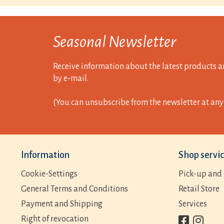
Seasonal Newsletter
Receive information about the latest products a
by e-mail.
(You can unsubscribe from the newsletter at any 
Information
Shop servi
Cookie-Settings
Pick-up and 
General Terms and Conditions
Retail Store
Payment and Shipping
Services
Right of revocation