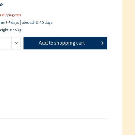
*
s shipping costs
ime: 3-5 days | abroad 10-30 days
eight: 0.16 kg
Add to
shopping cart