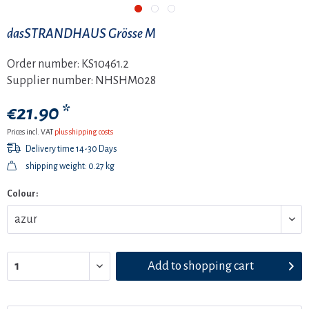
dasSTRANDHAUS Grösse M
Order number:
KS10461.2
Supplier number:
NHSHM028
€21.90 *
Prices incl. VAT
plus shipping costs
Delivery time 14-30 Days
shipping weight: 0.27 kg
Colour:
Add to
shopping cart